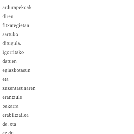
ardurapekoak
diren
fitxategietan
sartuko
ditugula.
Igorritako
datuen
egiazkotasun
eta
zuzentasunaren
erantzule
bakarra
erabiltzailea
da, eta
ez du