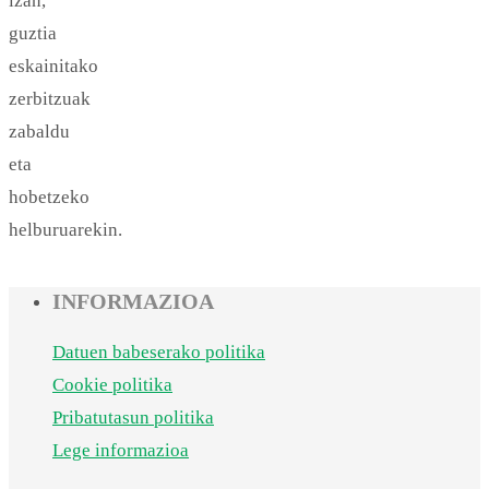
izan,
guztia
eskainitako
zerbitzuak
zabaldu
eta
hobetzeko
helburuarekin.
INFORMAZIOA
Datuen babeserako politika
Cookie politika
Pribatutasun politika
Lege informazioa