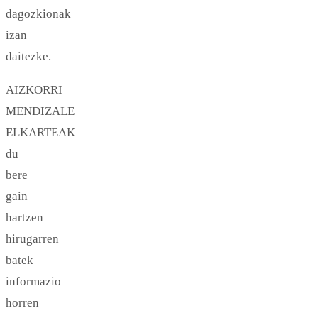
dagozkionak
izan
daitezke.
AIZKORRI
MENDIZALE
ELKARTEAK
du
bere
gain
hartzen
hirugarren
batek
informazio
horren