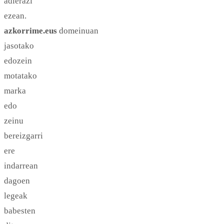
adierazi
ezean.
azkorrime.eus
domeinuan
jasotako
edozein
motatako
marka
edo
zeinu
bereizgarri
ere
indarrean
dagoen
legeak
babesten