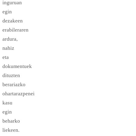
inguruan
egin
dezakeen
erabileraren
ardura,
nahiz
eta
dokumentuek
dituzten
berariazko
ohartarazpenei
kasu
egin
beharko
liekeen.