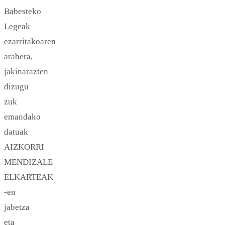
Babesteko
Legeak
ezarritakoaren
arabera,
jakinarazten
dizugu
zuk
emandako
datuak
AIZKORRI
MENDIZALE
ELKARTEAK
-en
jabetza
eta