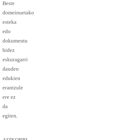
Beste
domeinuetako
esteka
edo
dokumentu
bidez
eskuragarri
dauden
edukien
erantzule
ere ez
da
egiten.
AIZKORRI