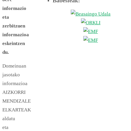
Babesleak:
informazio
eta
zerbitzuen
informazioa
eskeintzen
du.
Domeinuan
jasotako
informazioa
AIZKORRI
MENDIZALE
ELKARTEAK
aldatu
eta