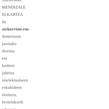
MENDIZALE
ELKARTEA
da
aizkorrime.eus
domeinuan
jasotako
diseinu
eta
kodeen
jabetza
intelektualaren
eskubideen
titularra,
bestelakorik