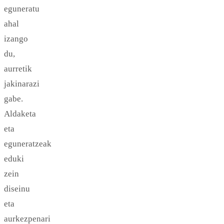
eguneratu
ahal
izango
du,
aurretik
jakinarazi
gabe.
Aldaketa
eta
eguneratzeak
eduki
zein
diseinu
eta
aurkezpenari