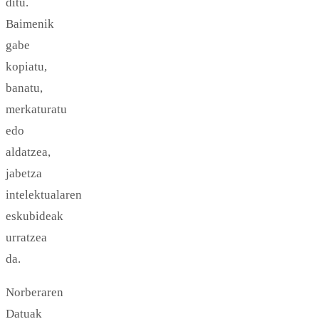
ditu.
Baimenik
gabe
kopiatu,
banatu,
merkaturatu
edo
aldatzea,
jabetza
intelektualaren
eskubideak
urratzea
da.
Norberaren
Datuak