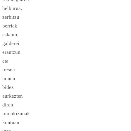
helburua,
zerbitzu
berriak
eskaini,
galderei
erantzun
eta
tresna
honen
bidez
aurkezten
diren
iradokizunak
kontuan