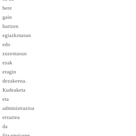
bere
gain
hartzen
egiazkotasun
edo
zuzentasun
ezak
eragin
dezakeena.
Kudeaketa
eta
administrazioa
erraztea
da
fitxategiaren