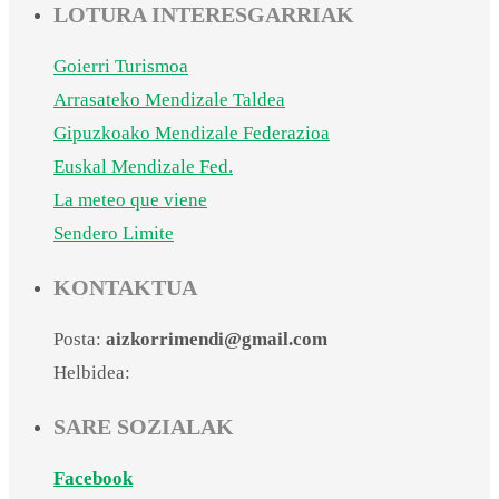
LOTURA INTERESGARRIAK
Goierri Turismoa
Arrasateko Mendizale Taldea
Gipuzkoako Mendizale Federazioa
Euskal Mendizale Fed.
La meteo que viene
Sendero Limite
KONTAKTUA
Posta:
aizkorrimendi@gmail.com
Helbidea:
SARE SOZIALAK
Facebook