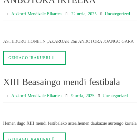
Aizkorri Mendizale Elkartea
22 urria, 2025
Uncategorized
ASTEBURU HONETN ,AZAROAK 26n ANBOTORA JOANGO GARA
GEHIAGO IRAKURRI
XIII Beasaingo mendi festibala
Aizkorri Mendizale Elkartea
9 urria, 2025
Uncategorized
Hemen dago XIII mendi festibaleko astea,hemen daukazue aurtengo kartela
GEHIAGO IRAKURRI