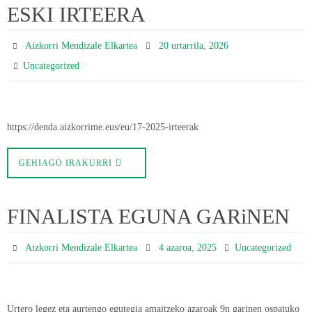
ESKI IRTEERA
Aizkorri Mendizale Elkartea
20 urtarrila, 2026
Uncategorized
https://denda.aizkorrime.eus/eu/17-2025-irteerak
GEHIAGO IRAKURRI
FINALISTA EGUNA GARiNEN
Aizkorri Mendizale Elkartea
4 azaroa, 2025
Uncategorized
Urtero legez eta aurtengo egutegia amaitzeko azaroak 9n garinen ospatuko