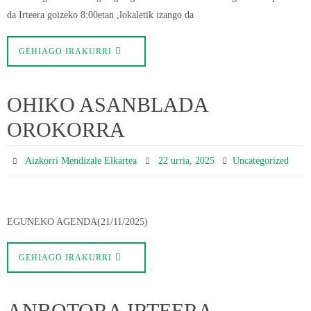
da Irteera goizeko 8:00etan ,lokaletik izango da
GEHIAGO IRAKURRI
OHIKO ASANBLADA
OROKORRA
Aizkorri Mendizale Elkartea
22 urria, 2025
Uncategorized
EGUNEKO AGENDA(21/11/2025)
GEHIAGO IRAKURRI
ANBOTORA IRTEERA