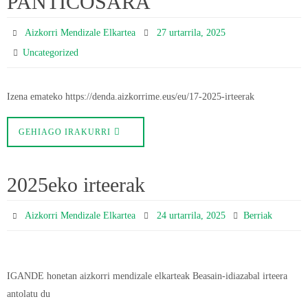
PANTICOSARA
Aizkorri Mendizale Elkartea
27 urtarrila, 2025
Uncategorized
Izena emateko https://denda.aizkorrime.eus/eu/17-2025-irteerak
GEHIAGO IRAKURRI
2025eko irteerak
Aizkorri Mendizale Elkartea
24 urtarrila, 2025
Berriak
IGANDE honetan aizkorri mendizale elkarteak Beasain-idiazabal irteera
antolatu du