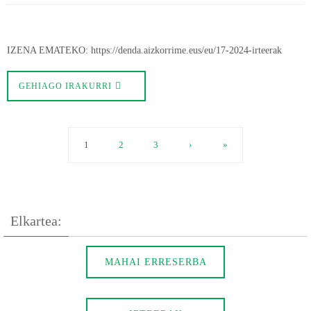
IZENA EMATEKO: https://denda.aizkorrime.eus/eu/17-2024-irteerak
GEHIAGO IRAKURRI
1
2
3
›
»
Elkartea:
MAHAI ERRESERBA