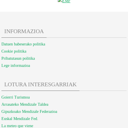
INFORMAZIOA
Datuen babeserako politika
Cookie politika
Pribatutasun politika
Lege informazioa
LOTURA INTERESGARRIAK
Goierri Turismoa
Arrasateko Mendizale Taldea
Gipuzkoako Mendizale Federazioa
Euskal Mendizale Fed.
La meteo que viene