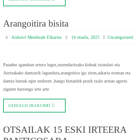
Arangoitira bisita
Aizkorri Mendizale Elkartea
14 otsaila, 2025
Uncategorized
Pasaden igandean urtero legez,zuzendaritzako kideak txistulari eta
Aurtzakako dantzarik lagunduta,arangoitira igo ziren,askaria eraman eta
dantza batzuk egin ondoren ,hango biztanlek pozik txalo artean agurtu
ziguten hurrengo urte arte
GEHIAGO IRAKURRI
OTSAILAK 15 ESKI IRTEERA