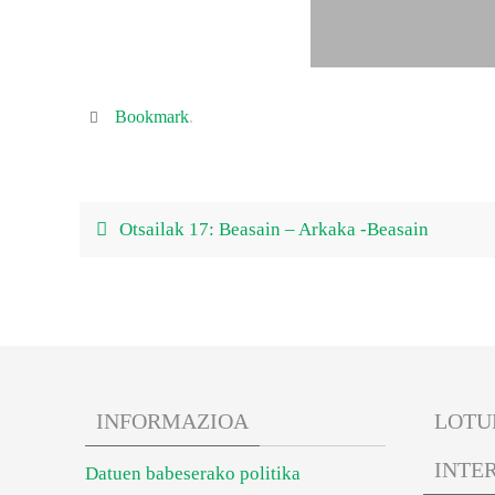
Bookmark
.
Otsailak 17: Beasain – Arkaka -Beasain
INFORMAZIOA
LOTU
INTE
Datuen babeserako politika