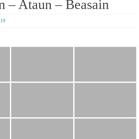
in – Ataun – Beasain
019