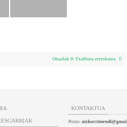
Otsailak 9: Txalburu erreskatea
RA
KONTAKTUA
RESGARRIAK
Posta:
aizkorrimendi@gmai