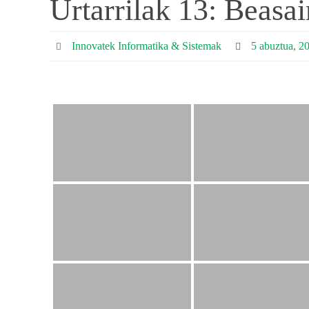
Urtarrilak 13: Beasa
Innovatek Informatika & Sistemak
5 abuztua, 2