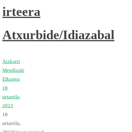
irteera
Atxurbide/Idiazabal
Aizkorri
Mendizale
Elkartea
18
urtarrila,
2023
18
urtarrila,