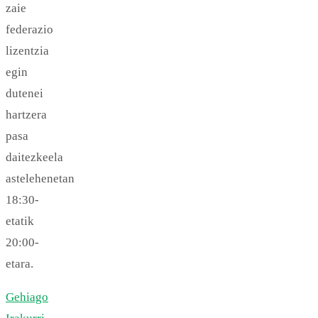
zaie
federazio
lizentzia
egin
dutenei
hartzera
pasa
daitezkeela
astelehenetan
18:30-
etatik
20:00-
etara.
Gehiago