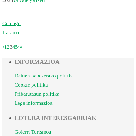
2023
Uncategorized
Gehiago
Irakurri
‹
1
2
3
4
5
›
»
INFORMAZIOA
Datuen babeserako politika
Cookie politika
Pribatutasun politika
Lege informazioa
LOTURA INTERESGARRIAK
Goierri Turismoa