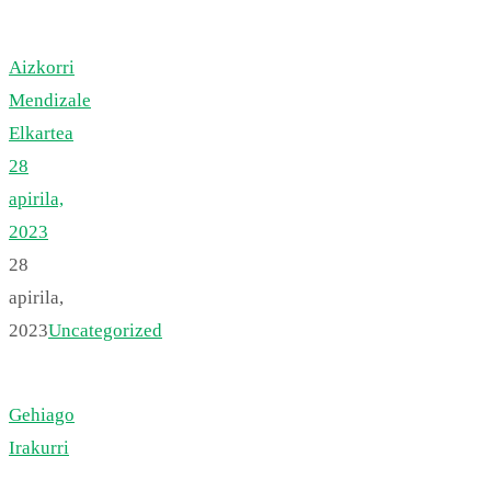
Aizkorri
Mendizale
Elkartea
28
apirila,
2023
28
apirila,
2023
Uncategorized
Gehiago
Irakurri