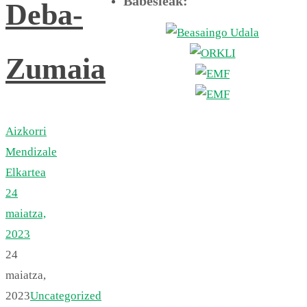
Babesleak:
Deba-
Zumaia
Aizkorri
Mendizale
Elkartea
24
maiatza,
2023
24
maiatza,
2023
Uncategorized