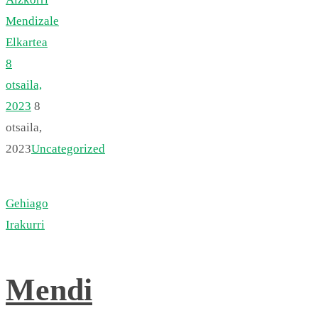
Mendizale
Elkartea
8
otsaila,
2023
8
otsaila,
2023
Uncategorized
Gehiago
Irakurri
Mendi