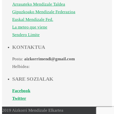
Arrasateko Mendizale Taldea
Gipuzkoako Mendizale Federazioa
Euskal Mendizale Fed.
La meteo que viene
Sendero Limite
KONTAKTUA
Posta:
aizkorrimendi@gmail.com
Helbidea:
SARE SOZIALAK
Facebook
Twitter
2019 Aizkorri Mendizale Elkartea