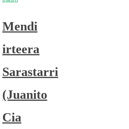
Irakurri
Mendi
irteera
Sarastarri
(Juanito
Cia