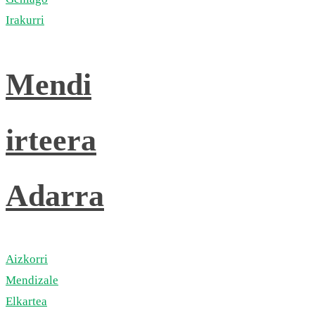
Irakurri
Mendi
irteera
Adarra
Aizkorri
Mendizale
Elkartea