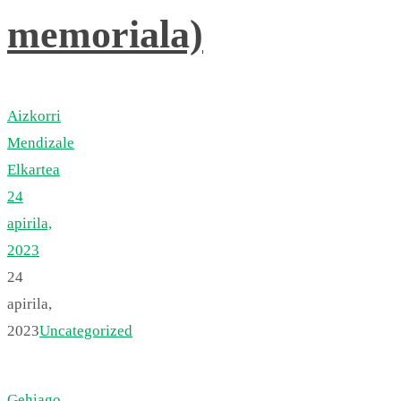
memoriala)
Aizkorri
Mendizale
Elkartea
24
apirila,
2023
24
apirila,
2023
Uncategorized
Gehiago