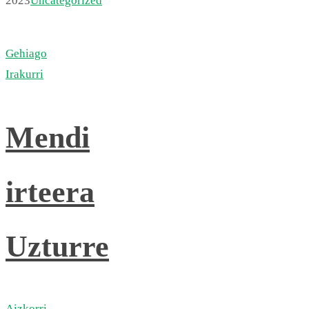
2023
Uncategorized
Gehiago
Irakurri
Mendi
irteera
Uzturre
Aizkorri