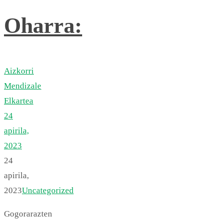
Oharra:
Aizkorri
Mendizale
Elkartea
24
apirila,
2023
24
apirila,
2023
Uncategorized
Gogorarazten