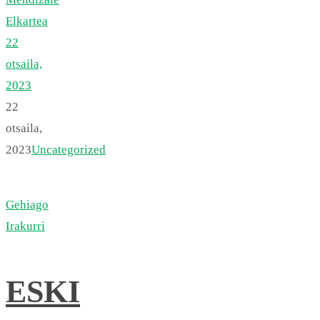
Elkartea
22
otsaila,
2023
22
otsaila,
2023
Uncategorized
Gehiago
Irakurri
ESKI