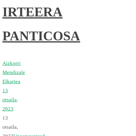
IRTEERA
PANTICOSA
Aizkorri
Mendizale
Elkartea
13
otsaila,
2023
13
otsaila,