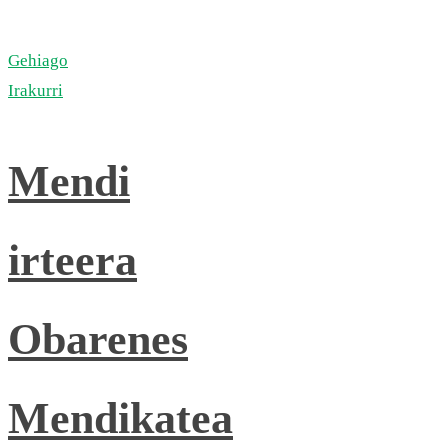
Gehiago
Irakurri
Mendi
irteera
Obarenes
Mendikatea