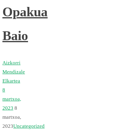
Opakua
Baio
Aizkorri
Mendizale
Elkartea
8
martxoa,
2023
8
martxoa,
2023
Uncategorized