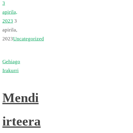
3
apirila,
2023
3
apirila,
2023
Uncategorized
Gehiago
Irakurri
Mendi
irteera