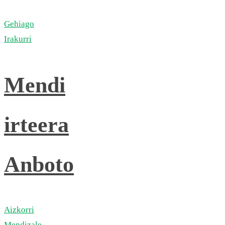
Gehiago
Irakurri
Mendi
irteera
Anboto
Aizkorri
Mendizale