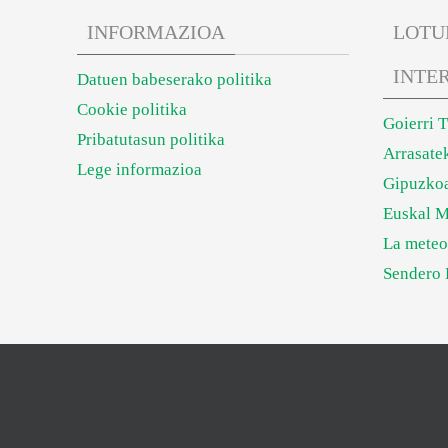
INFORMAZIOA
LOTU
INTE
Datuen babeserako politika
Cookie politika
Goierri 
Pribatutasun politika
Arrasate
Lege informazioa
Gipuzkoa
Euskal M
La meteo
Sendero 