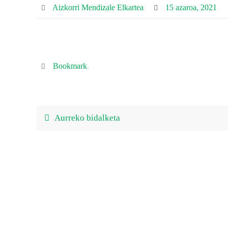
Aizkorri Mendizale Elkartea
15 azaroa, 2021
Bookmark
.
Aurreko bidalketa