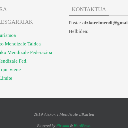
RA
KONTAKTUA
RESGARRIAK
Posta:
aizkorrimendi@gmai
Helbidea:
Turismoa
ko Mendizale Taldea
ko Mendizale Federazioa
endizale Fed.
 que viene
Limite
2019 Aizkorri Mendizale Elkartea
Powered by
Nirvana
&
WordPress.