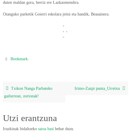
duten maldan gora, berriz ere Lazkaomendira.
Oianguko parketik Goierri eskolara jeitsi eta handik, Beasainera.
.
Bookmark
Txikon Nanga Parbateko
Irimo-Zazpi punta_Urretxu
gailurrean, zorionak!
Utzi erantzuna
Iruzkinak bidaltzeko
saioa hasi
behar duzu.