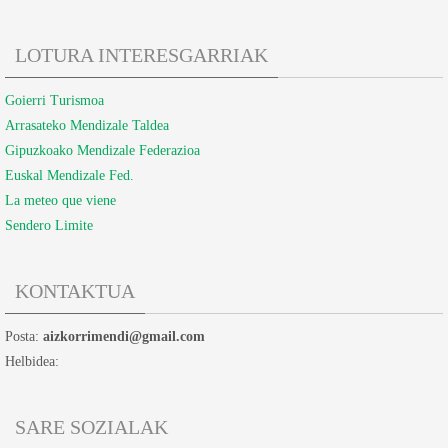
LOTURA INTERESGARRIAK
Goierri Turismoa
Arrasateko Mendizale Taldea
Gipuzkoako Mendizale Federazioa
Euskal Mendizale Fed.
La meteo que viene
Sendero Limite
KONTAKTUA
Posta:
aizkorrimendi@gmail.com
Helbidea:
SARE SOZIALAK