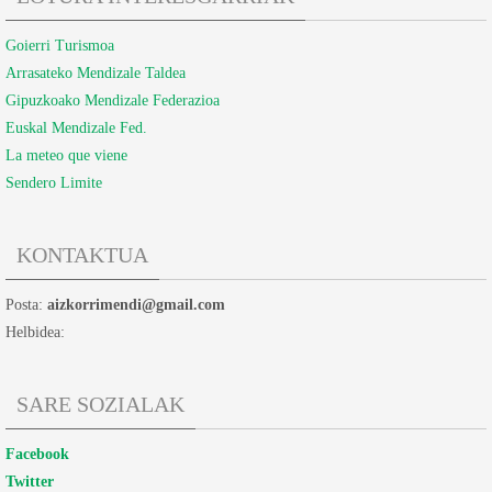
Goierri Turismoa
Arrasateko Mendizale Taldea
Gipuzkoako Mendizale Federazioa
Euskal Mendizale Fed.
La meteo que viene
Sendero Limite
KONTAKTUA
Posta:
aizkorrimendi@gmail.com
Helbidea:
SARE SOZIALAK
Facebook
Twitter