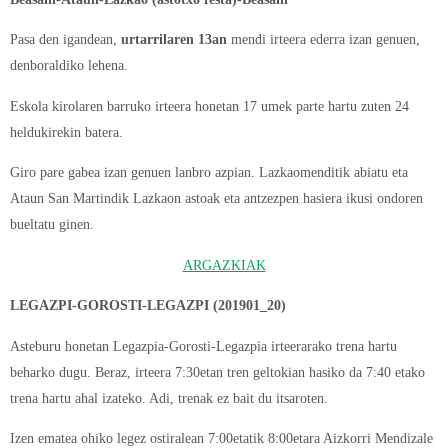
Pasa den igandean,
urtarrilaren 13an
mendi irteera ederra izan genuen,
denboraldiko lehena.
Eskola kirolaren barruko irteera honetan 17 umek parte hartu zuten 24
heldukirekin batera.
Giro pare gabea izan genuen lanbro azpian. Lazkaomenditik abiatu eta
Ataun San Martindik Lazkaon astoak eta antzezpen hasiera ikusi ondoren
bueltatu ginen.
ARGAZKIAK
LEGAZPI-GOROSTI-LEGAZPI (201901_20)
Asteburu honetan Legazpia-Gorosti-Legazpia irteerarako trena hartu
beharko dugu. Beraz, irteera 7:30etan tren geltokian hasiko da 7:40 etako
trena hartu ahal izateko. Adi, trenak ez bait du itsaroten.
Izen ematea ohiko legez ostiralean 7:00etatik 8:00etara Aizkorri Mendizale