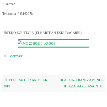
Elkartean
Telefonoa: 943162278
URTEKO EGUTEGIA (ELKARTEAN ESKURAGARRI)
.
Bookmark
FEDERATU TXARTELAK
BEASAIN-ARANTZAMENDI-
2019
IDIAZABAL-BEASAIN