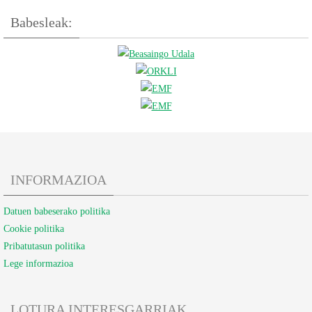
Babesleak:
INFORMAZIOA
Datuen babeserako politika
Cookie politika
Pribatutasun politika
Lege informazioa
LOTURA INTERESGARRIAK