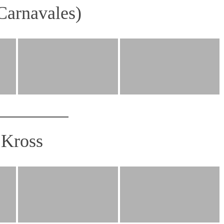
Carnavales)
 Kross