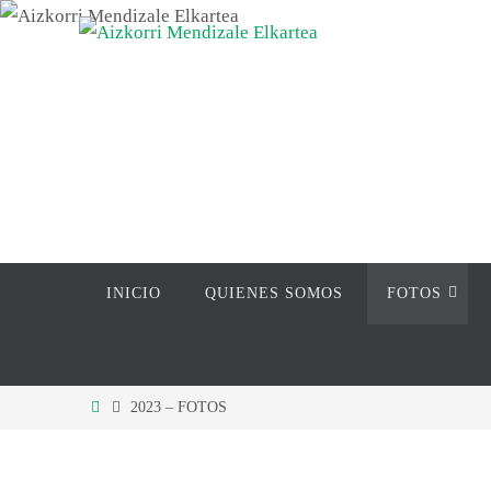
Ir
al
contenido
Ir
INICIO
QUIENES SOMOS
FOTOS
al
contenido
Inicio
2023 – FOTOS