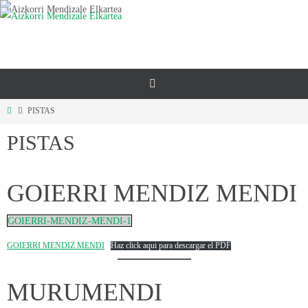
Ir
al
contenido
Inicio
PISTAS
PISTAS
GOIERRI MENDIZ MENDI
GOIERRI-MENDIZ-MENDI-1
GOIERRI MENDIZ MENDI
Haz click aqui para descargar el PDF
MURUMENDI