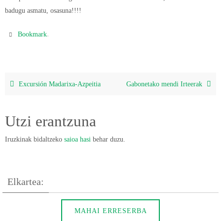
badugu asmatu, osasuna!!!!
.
Bookmark
Excursión Madarixa-Azpeitia
Gabonetako mendi Irteerak
Utzi erantzuna
Iruzkinak bidaltzeko
saioa hasi
behar duzu.
Elkartea:
MAHAI ERRESERBA