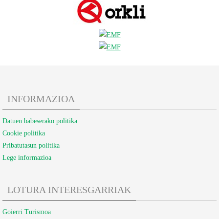
INFORMAZIOA
Datuen babeserako politika
Cookie politika
Pribatutasun politika
Lege informazioa
LOTURA INTERESGARRIAK
Goierri Turismoa