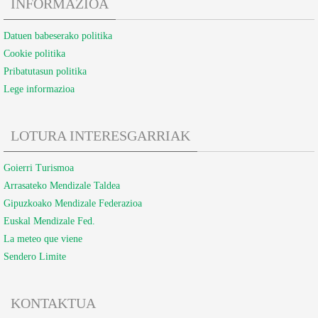
INFORMAZIOA
Datuen babeserako politika
Cookie politika
Pribatutasun politika
Lege informazioa
LOTURA INTERESGARRIAK
Goierri Turismoa
Arrasateko Mendizale Taldea
Gipuzkoako Mendizale Federazioa
Euskal Mendizale Fed.
La meteo que viene
Sendero Limite
KONTAKTUA