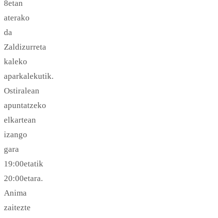
8etan
aterako
da
Zaldizurreta
kaleko
aparkalekutik.
Ostiralean
apuntatzeko
elkartean
izango
gara
19:00etatik
20:00etara.
Anima
zaitezte