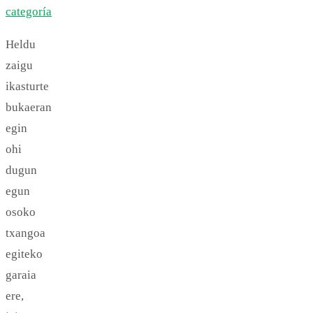
categoría
Heldu
zaigu
ikasturte
bukaeran
egin
ohi
dugun
egun
osoko
txangoa
egiteko
garaia
ere,