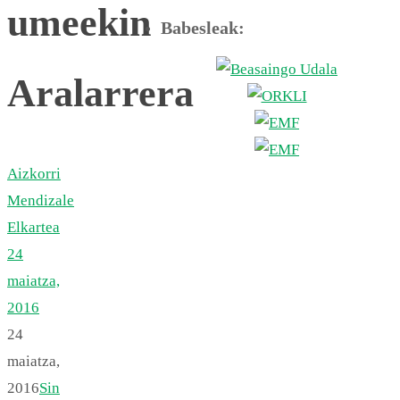
umeekin
Babesleak:
Aralarrera
Aizkorri
Mendizale
Elkartea
24
maiatza,
2016
24
maiatza,
2016
Sin