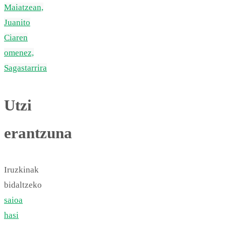
Maiatzean,
Juanito
Ciaren
omenez,
Sagastarrira
Utzi
erantzuna
Iruzkinak
bidaltzeko
saioa
hasi