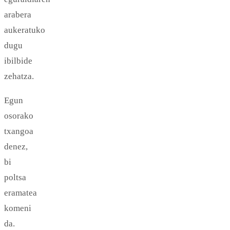
arabera
aukeratuko
dugu
ibilbide
zehatza.
Egun
osorako
txangoa
denez,
bi
poltsa
eramatea
komeni
da.