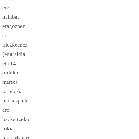
ere,
hainbat
eragozpen
sor
litezkeenez
(eguraldia
eta 14
orduko
martxa
tarteko),
badaezpada
ere
bazkaltzeko
tokia
leku irisgarri