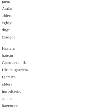
jaien
Aralar
aldera
egingo
dugu
txangoa.
Hasiera
batean
Guardaetxetik
Hirumugarrieta-
Igaratza
aldera
hurbiltzeko
asmoa
bagenuen