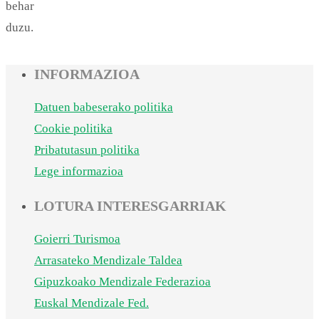
behar
duzu.
INFORMAZIOA
Datuen babeserako politika
Cookie politika
Pribatutasun politika
Lege informazioa
LOTURA INTERESGARRIAK
Goierri Turismoa
Arrasateko Mendizale Taldea
Gipuzkoako Mendizale Federazioa
Euskal Mendizale Fed.