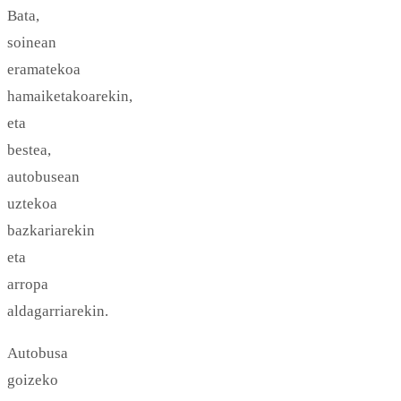
Bata,
soinean
eramatekoa
hamaiketakoarekin,
eta
bestea,
autobusean
uztekoa
bazkariarekin
eta
arropa
aldagarriarekin.
Autobusa
goizeko