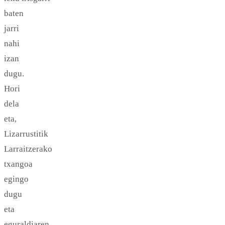
baten
jarri
nahi
izan
dugu.
Hori
dela
eta,
Lizarrustitik
Larraitzerako
txangoa
egingo
dugu
eta
eguraldiaren