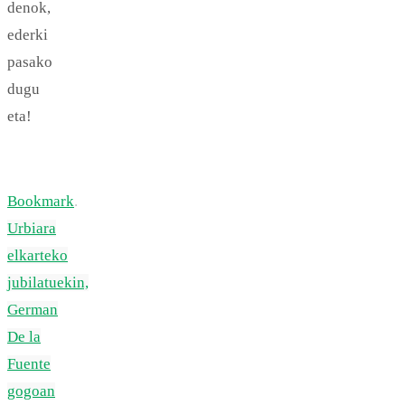
denok,
ederki
pasako
dugu
eta!
Bookmark
.
Urbiara
elkarteko
jubilatuekin,
German
De la
Fuente
gogoan