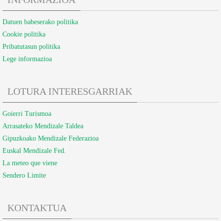
Datuen babeserako politika
Cookie politika
Pribatutasun politika
Lege informazioa
LOTURA INTERESGARRIAK
Goierri Turismoa
Arrasateko Mendizale Taldea
Gipuzkoako Mendizale Federazioa
Euskal Mendizale Fed.
La meteo que viene
Sendero Limite
KONTAKTUA