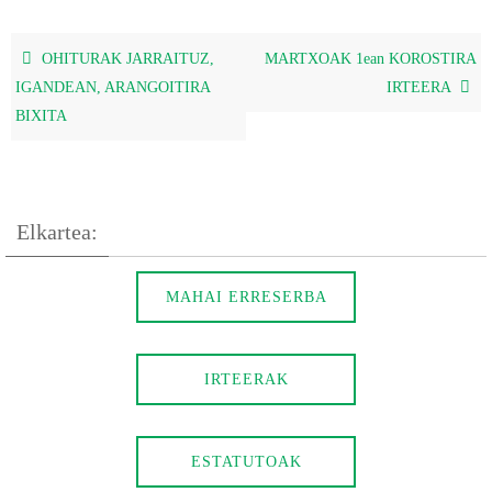
OHITURAK JARRAITUZ,
MARTXOAK 1ean KOROSTIRA
IGANDEAN, ARANGOITIRA
IRTEERA
BIXITA
Elkartea:
MAHAI ERRESERBA
IRTEERAK
ESTATUTOAK