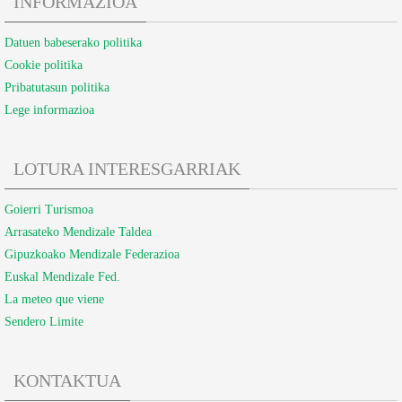
INFORMAZIOA
Datuen babeserako politika
Cookie politika
Pribatutasun politika
Lege informazioa
LOTURA INTERESGARRIAK
Goierri Turismoa
Arrasateko Mendizale Taldea
Gipuzkoako Mendizale Federazioa
Euskal Mendizale Fed.
La meteo que viene
Sendero Limite
KONTAKTUA