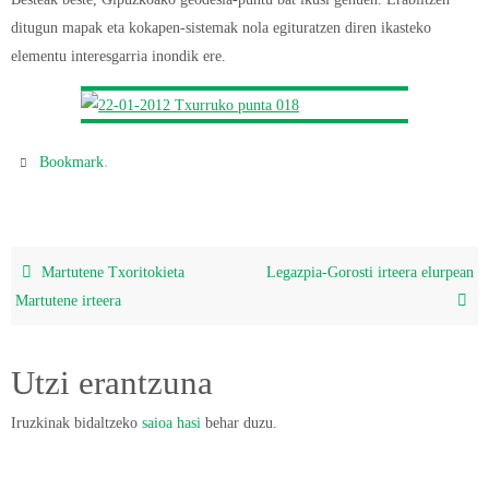
ditugun mapak eta kokapen-sistemak nola egituratzen diren ikasteko
elementu interesgarria inondik ere.
.
Bookmark
Martutene Txoritokieta
Legazpia-Gorosti irteera elurpean
Martutene irteera
Utzi erantzuna
Iruzkinak bidaltzeko
saioa hasi
behar duzu.