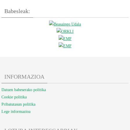
Babesleak:
INFORMAZIOA
Datuen babeserako politika
Cookie politika
Pribatutasun politika
Lege informazioa