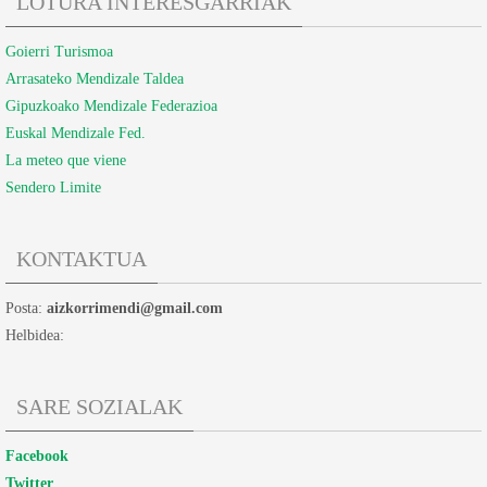
LOTURA INTERESGARRIAK
Goierri Turismoa
Arrasateko Mendizale Taldea
Gipuzkoako Mendizale Federazioa
Euskal Mendizale Fed.
La meteo que viene
Sendero Limite
KONTAKTUA
Posta:
aizkorrimendi@gmail.com
Helbidea:
SARE SOZIALAK
Facebook
Twitter