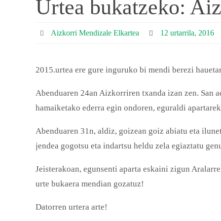
Urtea bukatzeko: Aiz
Aizkorri Mendizale Elkartea
12 urtarrila, 2016
2015.urtea ere gure inguruko bi mendi berezi haueta
Abenduaren 24an Aizkorriren txanda izan zen. San adr
hamaiketako ederra egin ondoren, eguraldi apartareki
Abenduaren 31n, aldiz, goizean goiz abiatu eta ilune
jendea gogotsu eta indartsu heldu zela egiaztatu genu
Jeisterakoan, egunsenti aparta eskaini zigun Aralarre
urte bukaera mendian gozatuz!
Datorren urtera arte!