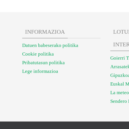
INFORMAZIOA
LOTU
INTE
Datuen babeserako politika
Cookie politika
Goierri 
Pribatutasun politika
Arrasate
Lege informazioa
Gipuzkoa
Euskal M
La meteo
Sendero 