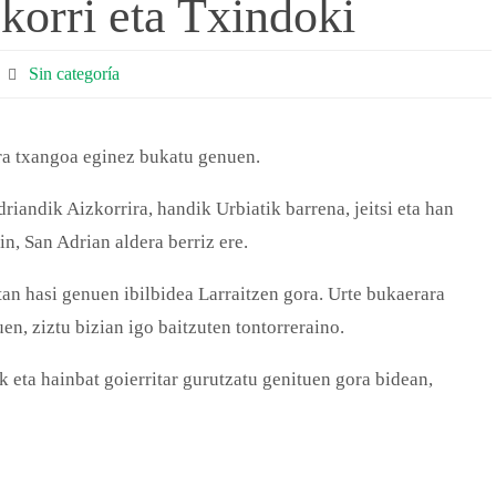
korri eta Txindoki
Sin categoría
ra txangoa eginez bukatu genuen.
iandik Aizkorrira, handik Urbiatik barrena, jeitsi eta han
n, San Adrian aldera berriz ere.
tan hasi genuen ibilbidea Larraitzen gora. Urte bukaerara
en, ziztu bizian igo baitzuten tontorreraino.
k eta hainbat goierritar gurutzatu genituen gora bidean,