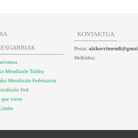
RA
KONTAKTUA
RESGARRIAK
Posta:
aizkorrimendi@gmai
Helbidea:
Turismoa
ko Mendizale Taldea
ko Mendizale Federazioa
endizale Fed.
 que viene
Limite