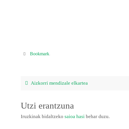
Bookmark
.
Aizkorri mendizale elkartea
Utzi erantzuna
Iruzkinak bidaltzeko
saioa hasi
behar duzu.