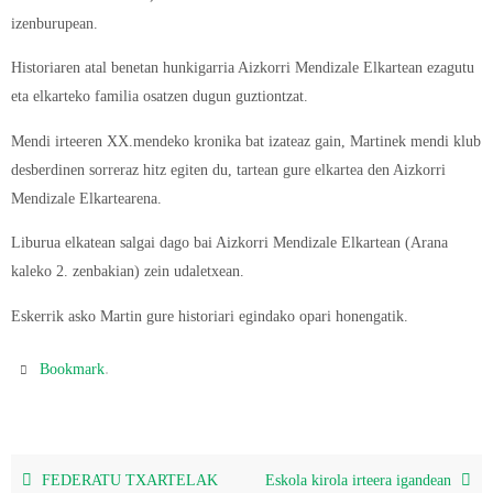
izenburupean.
Historiaren atal benetan hunkigarria Aizkorri Mendizale Elkartean ezagutu
eta elkarteko familia osatzen dugun guztiontzat.
Mendi irteeren XX.mendeko kronika bat izateaz gain, Martinek mendi klub
desberdinen sorreraz hitz egiten du, tartean gure elkartea den Aizkorri
Mendizale Elkartearena.
Liburua elkatean salgai dago bai Aizkorri Mendizale Elkartean (Arana
kaleko 2. zenbakian) zein udaletxean.
Eskerrik asko Martin gure historiari egindako opari honengatik.
.
Bookmark
FEDERATU TXARTELAK
Eskola kirola irteera igandean