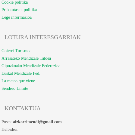
Cookie politika
Pribatutasun politika
Lege informazioa
LOTURA INTERESGARRIAK
Goierri Turismoa
Arrasateko Mendizale Taldea
Gipuzkoako Mendizale Federazioa
Euskal Mendizale Fed.
La meteo que viene
Sendero Limite
KONTAKTUA
Posta:
aizkorrimendi@gmail.com
Helbidea: