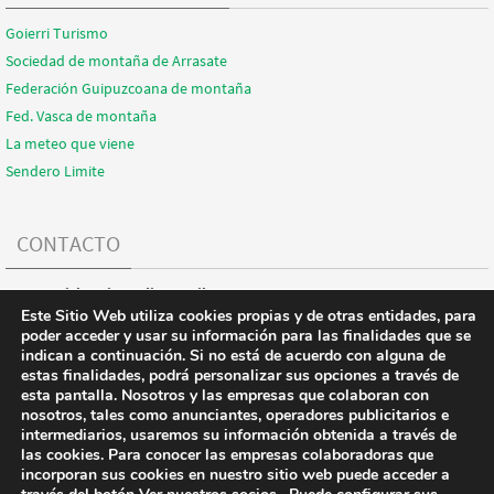
Goierri Turismo
Sociedad de montaña de Arrasate
Federación Guipuzcoana de montaña
Fed. Vasca de montaña
La meteo que viene
Sendero Limite
CONTACTO
Correo:
aizkorrimendi@gmail.com
Este Sitio Web utiliza cookies propias y de otras entidades, para
Dirección:
poder acceder y usar su información para las finalidades que se
indican a continuación. Si no está de acuerdo con alguna de
estas finalidades, podrá personalizar sus opciones a través de
REDES SOCIALES
esta pantalla. Nosotros y las empresas que colaboran con
nosotros, tales como anunciantes, operadores publicitarios e
intermediarios, usaremos su información obtenida a través de
Facebook
las cookies. Para conocer las empresas colaboradoras que
Twitter
incorporan sus cookies en nuestro sitio web puede acceder a