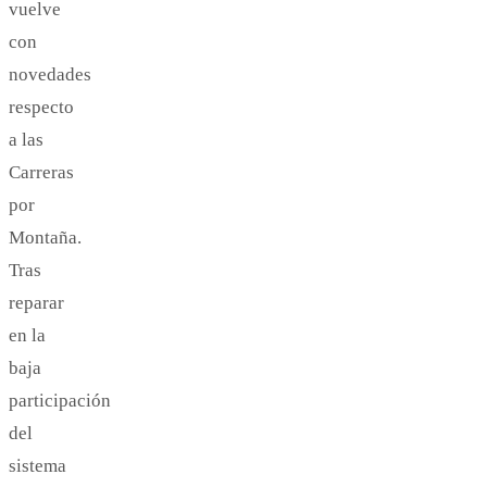
vuelve
con
novedades
respecto
a las
Carreras
por
Montaña.
Tras
reparar
en la
baja
participación
del
sistema