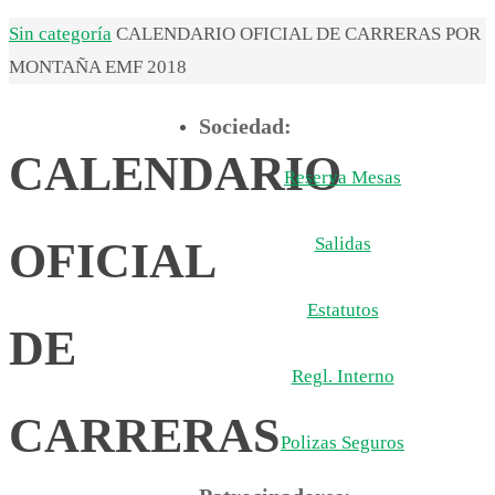
Inicio
Sin categoría
CALENDARIO OFICIAL DE CARRERAS POR
MONTAÑA EMF 2018
Sociedad:
CALENDARIO
Reserva Mesas
Salidas
OFICIAL
Estatutos
DE
Regl. Interno
CARRERAS
Polizas Seguros