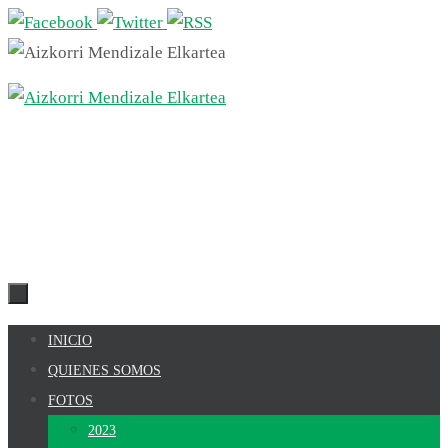
Ir
al
contenido
Ir
INICIO
al
QUIENES SOMOS
contenido
FOTOS
2023