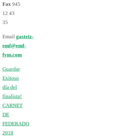
Fax
945
12 43
35
Email
gasteiz-
emf@emf-
fvm.com
Guardar
.
Exitoso
día del
finalista!
CARNET
DE
FEDERADO
2018