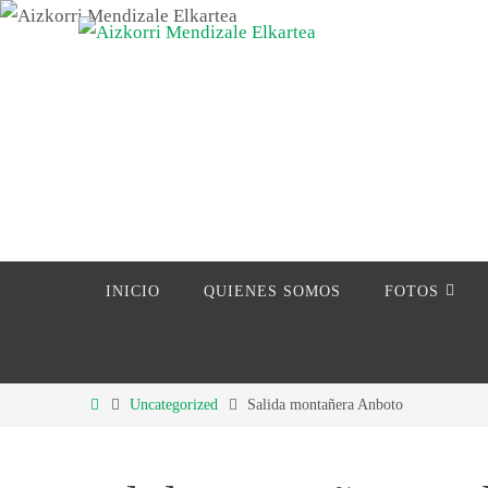
Ir
al
contenido
Ir
INICIO
QUIENES SOMOS
FOTOS
al
contenido
Inicio
Uncategorized
Salida montañera Anboto