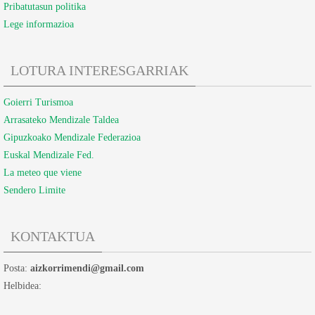
Pribatutasun politika
Lege informazioa
LOTURA INTERESGARRIAK
Goierri Turismoa
Arrasateko Mendizale Taldea
Gipuzkoako Mendizale Federazioa
Euskal Mendizale Fed.
La meteo que viene
Sendero Limite
KONTAKTUA
Posta:
aizkorrimendi@gmail.com
Helbidea: