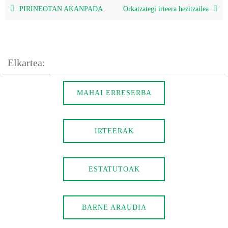
PIRINEOTAN AKANPADA
Orkatzategi irteera hezitzailea
Elkartea:
MAHAI ERRESERBA
IRTEERAK
ESTATUTOAK
BARNE ARAUDIA