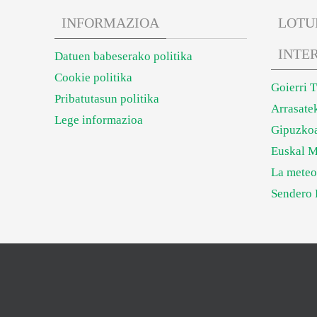
INFORMAZIOA
LOTU
INTE
Datuen babeserako politika
Cookie politika
Goierri 
Pribatutasun politika
Arrasate
Lege informazioa
Gipuzkoa
Euskal M
La meteo
Sendero 