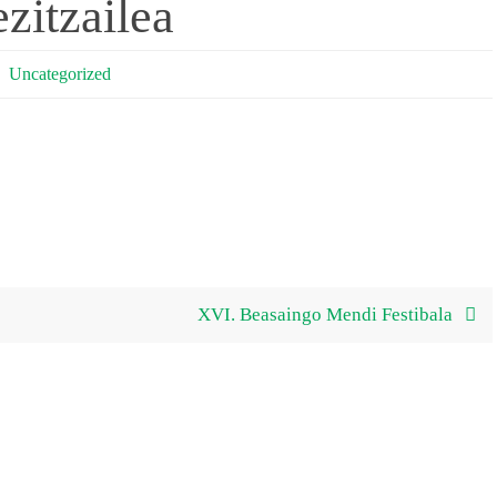
ezitzailea
Uncategorized
XVI. Beasaingo Mendi Festibala