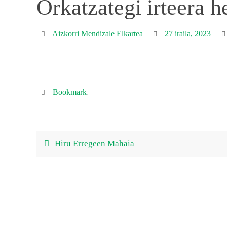
Orkatzategi irteera h
Aizkorri Mendizale Elkartea
27 iraila, 2023
Bookmark
.
Hiru Erregeen Mahaia