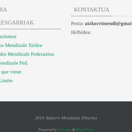
RA
KONTAKTUA
RESGARRIAK
Posta:
aizkorrimendi@gmai
Helbidea:
Turismoa
ko Mendizale Taldea
ko Mendizale Federazioa
endizale Fed.
 que viene
Limite
2019 Aizkorri Mendizale Elkartea
Powered by
Nirvana
&
WordPress.