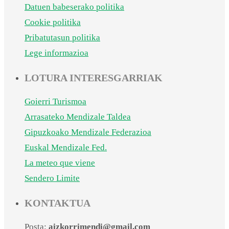
Datuen babeserako politika
Cookie politika
Pribatutasun politika
Lege informazioa
LOTURA INTERESGARRIAK
Goierri Turismoa
Arrasateko Mendizale Taldea
Gipuzkoako Mendizale Federazioa
Euskal Mendizale Fed.
La meteo que viene
Sendero Limite
KONTAKTUA
Posta:
aizkorrimendi@gmail.com