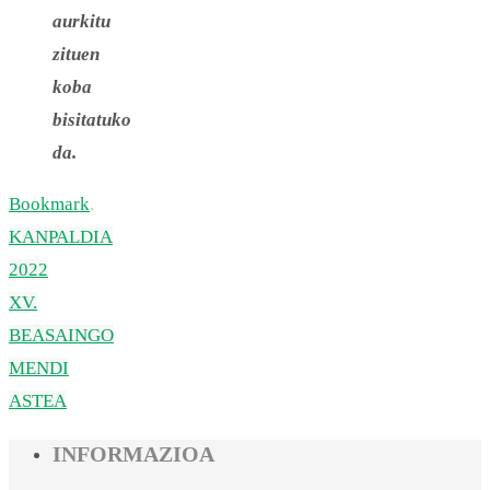
aurkitu
zituen
koba
bisitatuko
da.
Bookmark
.
KANPALDIA
2022
XV.
BEASAINGO
MENDI
ASTEA
INFORMAZIOA