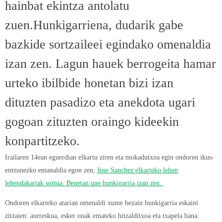
hainbat ekintza antolatu
zuen.Hunkigarriena, dudarik gabe
bazkide sortzaileei egindako omenaldia
izan zen. Lagun hauek berrogeita hamar
urteko ibilbide honetan bizi izan
dituzten pasadizo eta anekdota ugari
gogoan zituzten oraingo kideekin
konpartitzeko.
Irailaren 14ean eguerdian elkartu ziren eta mokadutxoa egin ondoren ikus-
entzunezko emanaldia egon zen,
Jose Sanchez elkarteko lehen
lehendakariak sortua. Benetan une hunkigarria izan zen.
Ondoren elkarteko atarian omenaldi xume bezain hunkigarria eskaini
zitzaien: aurreskua, esker onak emateko hitzalditxoa eta txapela bana.