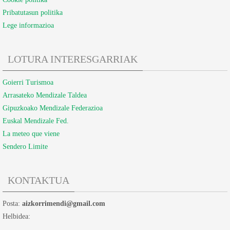
Pribatutasun politika
Lege informazioa
LOTURA INTERESGARRIAK
Goierri Turismoa
Arrasateko Mendizale Taldea
Gipuzkoako Mendizale Federazioa
Euskal Mendizale Fed.
La meteo que viene
Sendero Limite
KONTAKTUA
Posta:
aizkorrimendi@gmail.com
Helbidea: