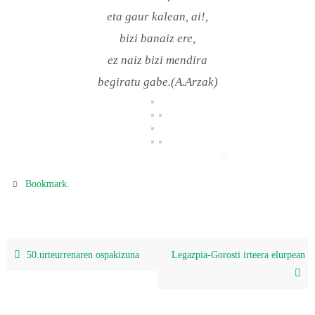
eta gaur kalean, ai!,
bizi banaiz ere,
ez naiz bizi mendira
begiratu gabe.(A.Arzak)
.
Bookmark
50.urteurrenaren ospakizuna
Legazpia-Gorosti irteera elurpean