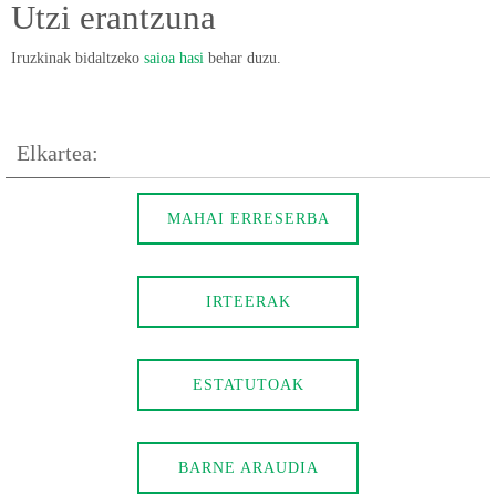
Utzi erantzuna
Iruzkinak bidaltzeko
saioa hasi
behar duzu.
Elkartea:
MAHAI ERRESERBA
IRTEERAK
ESTATUTOAK
BARNE ARAUDIA