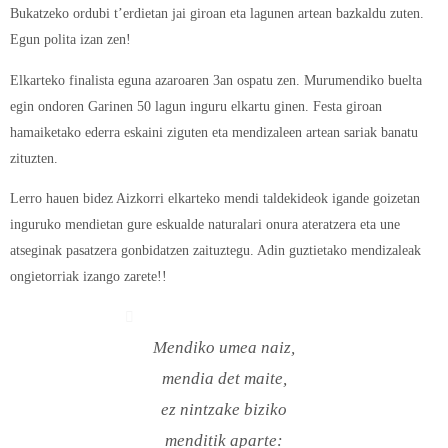
Bukatzeko ordubi t’erdietan jai giroan eta lagunen artean bazkaldu zuten.
Egun polita izan zen!
Elkarteko finalista eguna azaroaren 3an ospatu zen. Murumendiko buelta
egin ondoren Garinen 50 lagun inguru elkartu ginen. Festa giroan
hamaiketako ederra eskaini ziguten eta mendizaleen artean sariak banatu
zituzten.
Lerro hauen bidez Aizkorri elkarteko mendi taldekideok igande goizetan
inguruko mendietan gure eskualde naturalari onura ateratzera eta une
atseginak pasatzera gonbidatzen zaituztegu. Adin guztietako mendizaleak
ongietorriak izango zarete!!
Mendiko umea naiz,
mendia det maite,
ez nintzake biziko
menditik aparte: