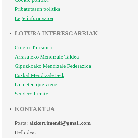
Pribatutasun politika
Lege informazioa
LOTURA INTERESGARRIAK
Goierri Turismoa
Arrasateko Mendizale Taldea
Gipuzkoako Mendizale Federazioa
Euskal Mendizale Fed.
La meteo que viene
Sendero Limite
KONTAKTUA
Posta:
aizkorrimendi@gmail.com
Helbidea: