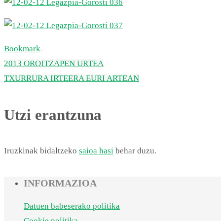
Bookmark
.
2013 OROITZAPEN URTEA
TXURRURA IRTEERA EURI ARTEAN
Utzi erantzuna
Iruzkinak bidaltzeko
saioa hasi
behar duzu.
INFORMAZIOA
Datuen babeserako politika
Cookie politika