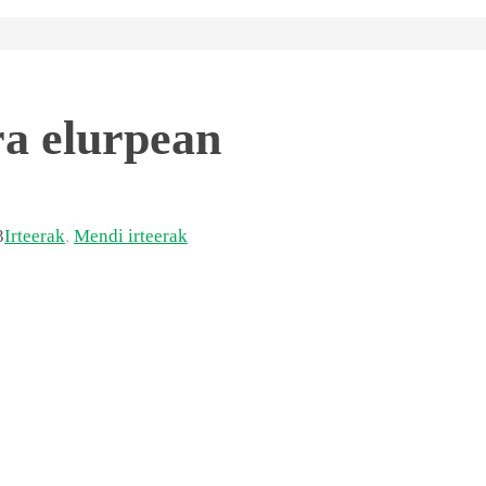
ra elurpean
3
Irteerak
,
Mendi irteerak