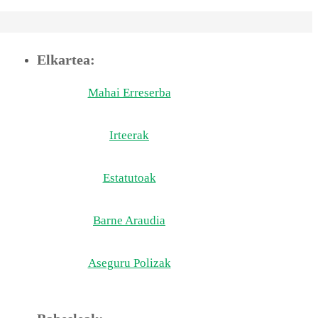
Elkartea:
Mahai Erreserba
Irteerak
Estatutoak
Barne Araudia
Aseguru Polizak